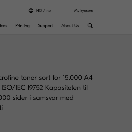
NO
no
My kyocera
ices
Printing
Support
About Us
crofine toner sort for 15.000 A4
ISO/IEC 19752 Kapasiteten til
3.000 sider i samsvar med
i