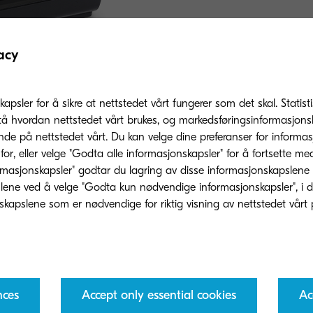
acy
kapsler for å sikre at nettstedet vårt fungerer som det skal. Statis
tå hvordan nettstedet vårt brukes, og markedsføringsinformasjonsk
nde på nettstedet vårt. Du kan velge dine preferanser for informa
or, eller velge "Godta alle informasjonskapsler" for å fortsette me
rmasjonskapsler" godtar du lagring av disse informasjonskapslene
ene ved å velge "Godta kun nødvendige informasjonskapsler", i dette
nces
Accept only essential cookies
Ac