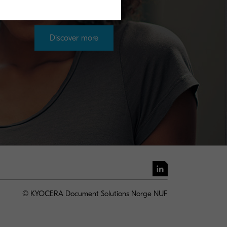
Discover more
© KYOCERA Document Solutions Norge NUF