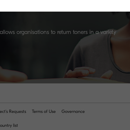
lows organisations to return toners in a variety
ect's Requests
Terms of Use
Governance
ountry list