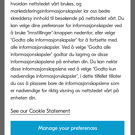
hvordan nettstedet vårt brukes, og
markedsføringsinformasjonskapsler lar oss bedre
skreddersy innhold til besøkende på nettstedet vårt. Du
ECOSYS M2735dw
kan velge dine preferanser for informasjonskapsler ved
å bruke "Innstillinger"-knappen nedenfor, eller velge
Add to comparison
"Godta alle informasjonskapsler" for å fortsette med
alle informasjonskapsler. Ved å velge "Godta alle
informasjonskapsler" godtar du lagring av disse
informasjonskapslene på enheten din. Du kan nekte
disse informasjonskapslene ved å velge "Godta kun
ECOSYS M3040dn
nødvendige informasjonskapsler", i dette tilfellet tillater
du oss å plassere bare de informasjonskapslene som
Add to comparison
er nødvendige for riktig visning av nettstedet vårt på
See our Cookie Statement
ECOSYS M3040idn
Manage your preferences