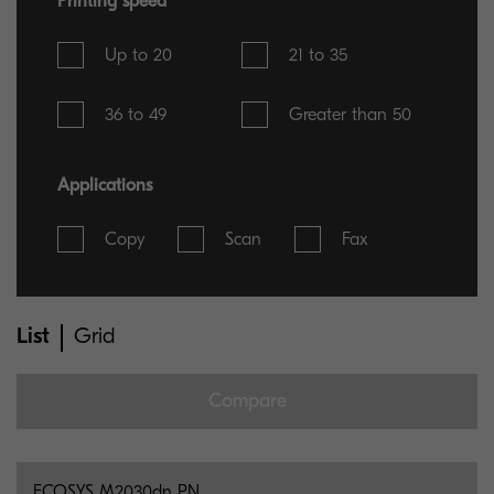
Printing speed
Up to 20
21 to 35
36 to 49
Greater than 50
Applications
Copy
Scan
Fax
List
Grid
Compare
You can select maximum 5 items for comparison
ECOSYS M2030dn PN