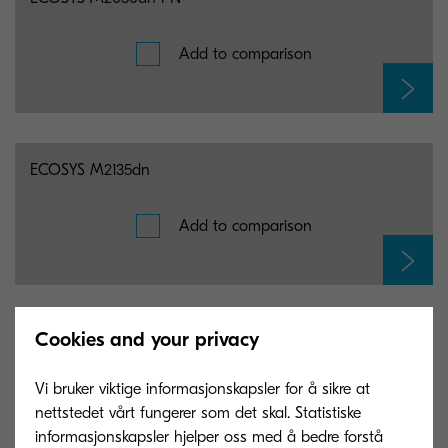
Add to comparison
ECOSYS M2135dn
Add to comparison
Cookies and your privacy
ECOSYS M2635dn
Vi bruker viktige informasjonskapsler for å sikre at
Add to comparison
nettstedet vårt fungerer som det skal. Statistiske
informasjonskapsler hjelper oss med å bedre forstå