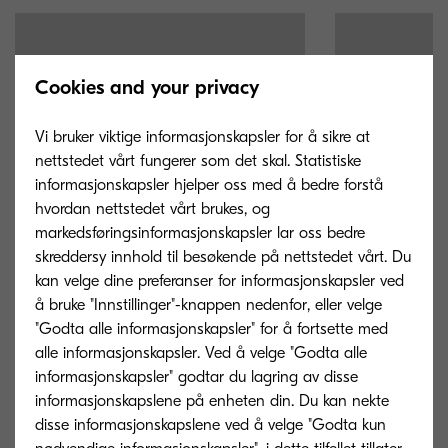
Cookies and your privacy
Vi bruker viktige informasjonskapsler for å sikre at
nettstedet vårt fungerer som det skal. Statistiske
informasjonskapsler hjelper oss med å bedre forstå
hvordan nettstedet vårt brukes, og
markedsføringsinformasjonskapsler lar oss bedre
skreddersy innhold til besøkende på nettstedet vårt. Du
kan velge dine preferanser for informasjonskapsler ved
å bruke "Innstillinger"-knappen nedenfor, eller velge
"Godta alle informasjonskapsler" for å fortsette med
TK-5135M
TK-5135Y
alle informasjonskapsler. Ved å velge "Godta alle
informasjonskapsler" godtar du lagring av disse
Magenta toner yield 5,000 pages in
Yellow toner yie
informasjonskapslene på enheten din. Du kan nekte
accordance with 5 % coverage.
accordance with
disse informasjonskapslene ved å velge "Godta kun