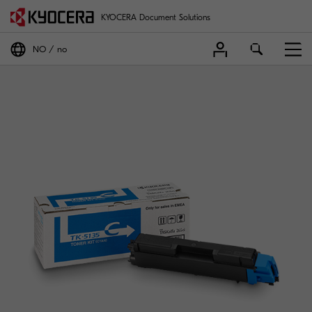
KYOCERA Document Solutions
NO
no