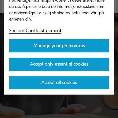
nødvendige informasjonskapsler", i dette tilfellet tillater
du oss å plassere bare de informasjonskapslene som
er nødvendige for riktig visning av nettstedet vårt på
See our Cookie Statement
Toner take-back service
Manage your preferences
KYOCERA's toner recycling programme allows
Accept only essential cookies
organisations to return toners in a variety of ways.
Accept all cookies
Discover more