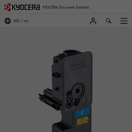
KYOCERA Document Solutions
NO
no