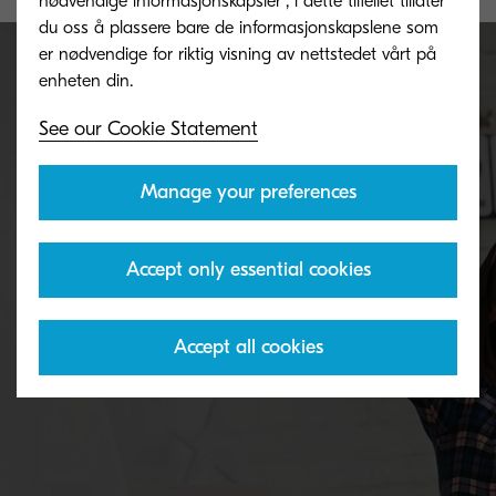
nødvendige informasjonskapsler", i dette tilfellet tillater
du oss å plassere bare de informasjonskapslene som
er nødvendige for riktig visning av nettstedet vårt på
Never run out of toner again
See our Cookie Statement
Manage your preferences
With Amazon's Dash Replenishment Service, your
device orders its own TK-5240C as soon as it's
Accept only essential cookies
running low.
Accept all cookies
Find out