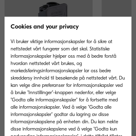
Cookies and your privacy
Vi bruker viktige informasjonskapsler for å sikre at
nettstedet vårt fungerer som det skal. Statistiske
informasjonskapsler hjelper oss med å bedre forstå
hvordan nettstedet vårt brukes, og
markedsføringsinformasjonskapsler lar oss bedre
skreddersy innhold til besøkende på nettstedet vårt. Du
kan velge dine preferanser for informasjonskapsler ved
TK-5240M
TK-5240Y
å bruke "Innstillinger"-knappen nedenfor, eller velge
"Godta alle informasjonskapsler" for å fortsette med
Magenta toner yield 3,000 pages in
Yellow toner yie
alle informasjonskapsler. Ved å velge "Godta alle
accordance with ISO /IEC 19798.
accordance with
informasjonskapsler" godtar du lagring av disse
informasjonskapslene på enheten din. Du kan nekte
disse informasjonskapslene ved å velge "Godta kun