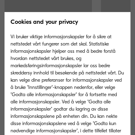
Cookies and your privacy
Vi bruker viktige informasjonskapsler for å sikre at
nettstedet vårt fungerer som det skal. Statistiske
informasjonskapsler hjelper oss med å bedre forstå
hvordan nettstedet vårt brukes, og
markedsføringsinformasjonskapsler lar oss bedre
skreddersy innhold til besøkende på nettstedet vårt. Du
kan velge dine preferanser for informasjonskapsler ved
å bruke "Innstillinger"-knappen nedenfor, eller velge
TK-5280C
TK-5280M
"Godta alle informasjonskapsler" for å fortsette med
alle informasjonskapsler. Ved å velge "Godta alle
Cyan toner yield 11000 pages in
Magenta toner y
informasjonskapsler" godtar du lagring av disse
accordance with ISO/IEC 19798.
accordance with
informasjonskapslene på enheten din. Du kan nekte
disse informasjonskapslene ved å velge "Godta kun
nødvendige informasjonskapsler", i dette tilfellet tillater