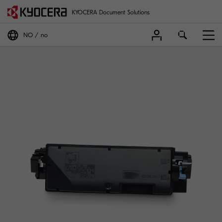
KYOCERA Document Solutions
NO
no