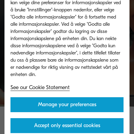
kan velge dine preferanser for informasjonskapsler ved
å bruke "Innstillinger"-knappen nedenfor, eller velge
Toner take-back service
"Godta alle informasjonskapsler" for å fortsette med
alle informasjonskapsler. Ved å velge "Godta alle
informasjonskapsler" godtar du lagring av disse
KYOCERA's toner recycling programme allows
informasjonskapslene på enheten din. Du kan nekte
organisations to return toners in a variety of ways.
disse informasjonskapslene ved å velge "Godta kun
nødvendige informasjonskapsler", i dette tilfellet tillater
du oss å plassere bare de informasjonskapslene som
er nødvendige for riktig visning av nettstedet vårt på
Discover more
See our Cookie Statement
Manage your preferences
Accept only essential cookies