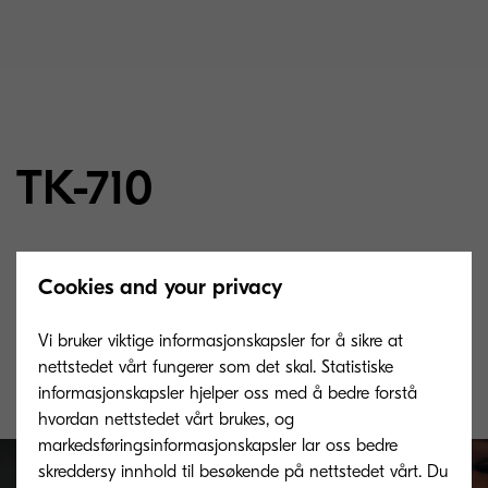
TK-710
Toner-utstyr sort for 40000 ark med ISO/IEC
Cookies and your privacy
19752
Vi bruker viktige informasjonskapsler for å sikre at
nettstedet vårt fungerer som det skal. Statistiske
informasjonskapsler hjelper oss med å bedre forstå
hvordan nettstedet vårt brukes, og
markedsføringsinformasjonskapsler lar oss bedre
skreddersy innhold til besøkende på nettstedet vårt. Du