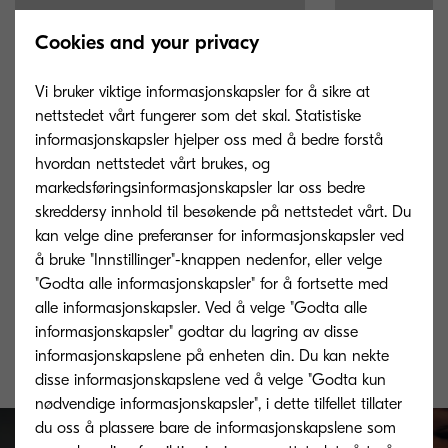
Cookies and your privacy
Vi bruker viktige informasjonskapsler for å sikre at
nettstedet vårt fungerer som det skal. Statistiske
informasjonskapsler hjelper oss med å bedre forstå
hvordan nettstedet vårt brukes, og
markedsføringsinformasjonskapsler lar oss bedre
skreddersy innhold til besøkende på nettstedet vårt. Du
kan velge dine preferanser for informasjonskapsler ved
TK-8505C
TK-8505M
å bruke "Innstillinger"-knappen nedenfor, eller velge
"Godta alle informasjonskapsler" for å fortsette med
Cyan toner yield 20,000 pages in
Magenta toner y
alle informasjonskapsler. Ved å velge "Godta alle
accordance with 5 % coverage.
accordance with
informasjonskapsler" godtar du lagring av disse
informasjonskapslene på enheten din. Du kan nekte
disse informasjonskapslene ved å velge "Godta kun
nødvendige informasjonskapsler", i dette tilfellet tillater
du oss å plassere bare de informasjonskapslene som