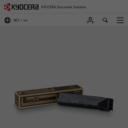
KYOCERA Document Solutions
NO
no