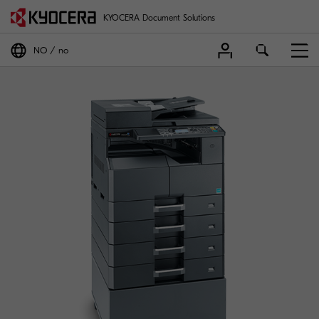
KYOCERA Document Solutions
NO
no