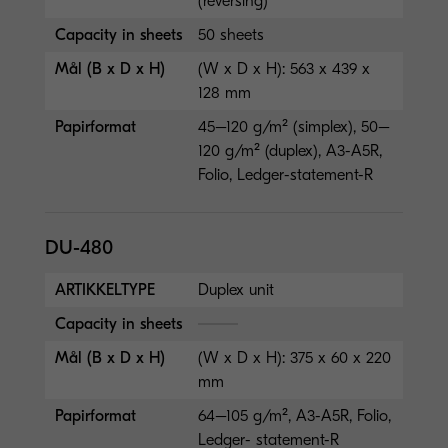
(reversing)
Capacity in sheets
50 sheets
Mål (B x D x H)
(W x D x H): 563 x 439 x
128 mm
Papirformat
45–120 g/m² (simplex), 50–
120 g/m² (duplex), A3-A5R,
Folio, Ledger-statement-R
DU-480
ARTIKKELTYPE
Duplex unit
Capacity in sheets
Mål (B x D x H)
(W x D x H): 375 x 60 x 220
mm
Papirformat
64–105 g/m², A3-A5R, Folio,
Ledger- statement-R