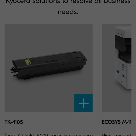
Kyocera solutions to resolve all business
needs.
TK-4105
ECOSYS M412
Toner-Kit yield 15,000 pages in accordance
Highly productive