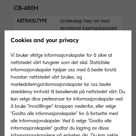
CB-480H
ARTIKKELTYPE
Underskap høy: tre med
skrivebord lagringskapasitet
inkludert trinser (hjul)
Cookies and your privacy
Capacity in sheets
Vi bruker viktige informasjonskapsler for å sikre at
Mål (B x D x H)
(W x D x H): 565 x 520 x
nettstedet vårt fungerer som det skal. Statistiske
490 mm
informasjonskapsler hjelper oss med å bedre forstå
Papirformat
Maks en kassett kan
hvordan nettstedet vårt brukes, og
konfigureres for den høye
markedsføringsinformasjonskapsler lar oss bedre
typen kabinett
skreddersy innhold til besøkende på nettstedet vårt. Du
kan velge dine preferanser for informasjonskapsler ved
å bruke "Innstillinger"-knappen nedenfor, eller velge
CB-480L
"Godta alle informasjonskapsler" for å fortsette med
alle informasjonskapsler. Ved å velge "Godta alle
ARTIKKELTYPE
Underskap lav: tre med
informasjonskapsler" godtar du lagring av disse
skrivebord lagringskapasitet
informasjonskapslene på enheten din. Du kan nekte