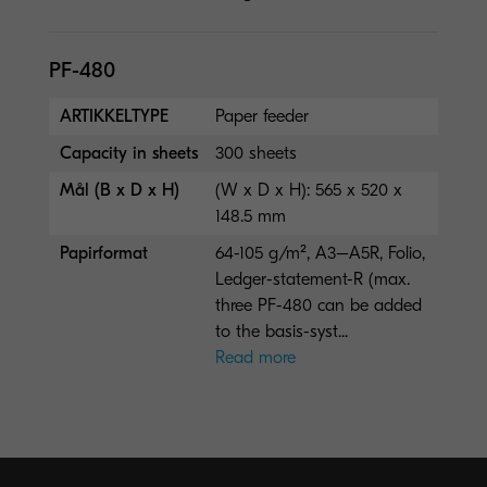
PF-480
ARTIKKELTYPE
Paper feeder
Capacity in sheets
300 sheets
Mål (B x D x H)
(W x D x H): 565 x 520 x
148.5 mm
Papirformat
64-105 g/m², A3–A5R, Folio,
Ledger-statement-R (max.
three PF-480 can be added
to the basis-syst...
Read more