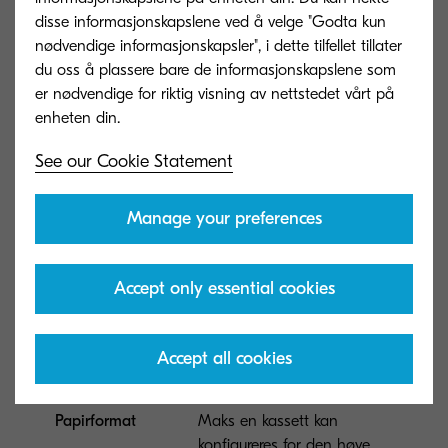
inkludert trinser (hjul)
disse informasjonskapslene ved å velge "Godta kun
Capacity in sheets
nødvendige informasjonskapsler", i dette tilfellet tillater
du oss å plassere bare de informasjonskapslene som
Mål (B x D x H)
(W x D x H): 565 x 520 x
er nødvendige for riktig visning av nettstedet vårt på
330 mm
Papirformat
See our Cookie Statement
CB-481H
Manage your preferences
ARTIKKELTYPE
Underskap høy: metall med
skrivebord lagringskapasitet
Accept only essential cookies
inkludert trinser (hjul)
Capacity in sheets
Accept all cookies
Mål (B x D x H)
(W x D x H): 565 x 520 x
485 mm
Papirformat
Maks en kassett kan
konfigureres for den høye