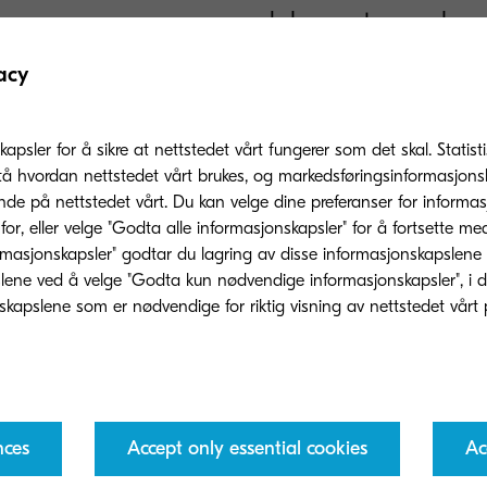
dokumenter uavhengi
mennesker får gjort
acy
måte.
kapsler for å sikre at nettstedet vårt fungerer som det skal. Statis
30 sider per minutt i A4, 1
tå hvordan nettstedet vårt brukes, og markedsføringsinformasjonsk
nde på nettstedet vårt. Du kan velge dine preferanser for informa
Tid til første kopi: 5,8 sek
or, eller velge "Godta alle informasjonskapsler" for å fortsette me
rmasjonskapsler" godtar du lagring av disse informasjonskapslene
Standard nettverksutskrif
til 160 GB
ene ved å velge "Godta kun nødvendige informasjonskapsler", i dette
Komponenter med lang le
nces
Accept only essential cookies
Ac