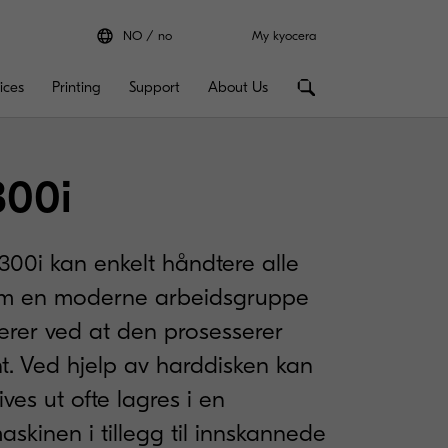
NO
no
My kyocera
ices
Printing
Support
About Us
300i
00i kan enkelt håndtere alle
om en moderne arbeidsgruppe
rerer ved at den prosesserer
nt. Ved hjelp av harddisken kan
es ut ofte lagres i en
kinen i tillegg til innskannede