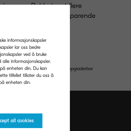
g av pc. Det betyr at flere
 flere ting på en tidsbesparende
tiske informasjonskapsler
5 sider per minutt i A3
apsler lar oss bedre
sjonskapsler ved å bruke
under
d alle informasjonskapsler.
 på enheten din. Du kan
t 2 GB standard kopieringsminne, oppgraderbar
 tilfellet tillater du oss å
vetid
cept all cookies