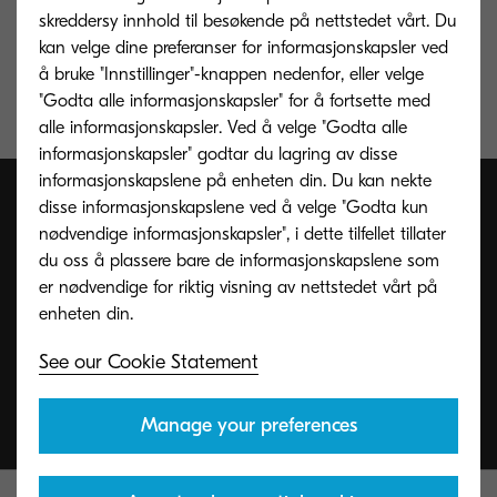
skreddersy innhold til besøkende på nettstedet vårt. Du
EFI Fiery fargestyringssystem som opsjon
kan velge dine preferanser for informasjonskapsler ved
å bruke "Innstillinger"-knappen nedenfor, eller velge
Komponenter med lang levetid gir effektivitet og
"Godta alle informasjonskapsler" for å fortsette med
pålitelighet uten sammenligning
alle informasjonskapsler. Ved å velge "Godta alle
informasjonskapsler" godtar du lagring av disse
informasjonskapslene på enheten din. Du kan nekte
disse informasjonskapslene ved å velge "Godta kun
nødvendige informasjonskapsler", i dette tilfellet tillater
du oss å plassere bare de informasjonskapslene som
er nødvendige for riktig visning av nettstedet vårt på
See our Cookie Statement
Manage your preferences