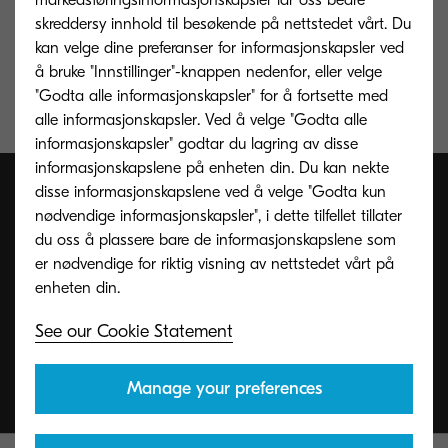
Mobilprint inkludert AirPrint
skreddersy innhold til besøkende på nettstedet vårt. Du
kan velge dine preferanser for informasjonskapsler ved
Lavt støyniva, lydløs i hvilemodus
å bruke "Innstillinger"-knappen nedenfor, eller velge
"Godta alle informasjonskapsler" for å fortsette med
Eksepsjonelt lave utskriftskostnader i sin klasse
alle informasjonskapsler. Ved å velge "Godta alle
informasjonskapsler" godtar du lagring av disse
informasjonskapslene på enheten din. Du kan nekte
disse informasjonskapslene ved å velge "Godta kun
nødvendige informasjonskapsler", i dette tilfellet tillater
du oss å plassere bare de informasjonskapslene som
er nødvendige for riktig visning av nettstedet vårt på
See our Cookie Statement
Manage your preferences