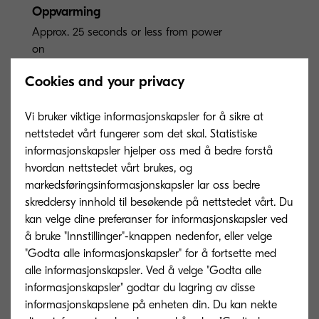
Oppvarming
Approx. 25 seconds or less from power
on
Cookies and your privacy
Energiforbruk
Printing: 523 W, Ready mode: 74 W, Sleep
Vi bruker viktige informasjonskapsler for å sikre at
mode: 0.6 W
nettstedet vårt fungerer som det skal. Statistiske
informasjonskapsler hjelper oss med å bedre forstå
hvordan nettstedet vårt brukes, og
Garanti
markedsføringsinformasjonskapsler lar oss bedre
1-year warranty as standard.** KYOCERA
skreddersy innhold til besøkende på nettstedet vårt. Du
guarantees the drum and developer for 3
kan velge dine preferanser for informasjonskapsler ved
years or 200,000 pages (whichever occurs
å bruke "Innstillinger"-knappen nedenfor, eller velge
sooner), provided each device is used
"Godta alle informasjonskapsler" for å fortsette med
and cleaned in accordance with the
alle informasjonskapsler. Ved å velge "Godta alle
service instructions.
informasjonskapsler" godtar du lagring av disse
informasjonskapslene på enheten din. Du kan nekte