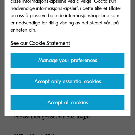
disse informasjonskapslene ved å velge "Godta kun
nødvendige informasjonskapsler", i dette tilfellet tillater
du oss å plassere bare de informasjonskapslene som
er nødvendige for riktig visning av nettstedet vårt på
Options and Consumables
See our Cookie Statement
Options
Manage your preferences
IB-50
Accept only essential cookies
Gigabit-Ethernet-kort 10BaseT / 100BaseTX /
1000BaseT (RJ-45)
Accept all cookies
IB51
Trådløst LAN-grensesnitt: 802.11b/g/n