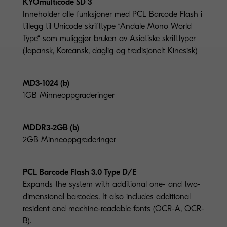
KYOmulticode SD 3
Inneholder alle funksjoner med PCL Barcode Flash i
tillegg til Unicode skrifttype “Andale Mono World
Type“ som muliggjør bruken av Asiatiske skrifttyper
(Japansk, Koreansk, daglig og tradisjonelt Kinesisk)
MD3-1024 (b)
1GB Minneoppgraderinger
MDDR3-2GB (b)
2GB Minneoppgraderinger
PCL Barcode Flash 3.0 Type D/E
Expands the system with additional one- and two-
dimensional barcodes. It also includes additional
resident and machine-readable fonts (OCR-A, OCR-
B).