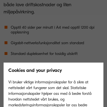
både lave driftskostnader og liten
miljøpåvirkning.
Opptil 40 sider per minutt i A4 med opptil 1200 dpi
oppløsning
Gigabit-nettverksfunksjonalitet som standard
Standard dupleksenhet for tosidig utskrift
100-arks universelt papirmagasin, 500-arks
universalkassett
Cookies and your privacy
Femlinjet LCD-display for enkel navigasjon og klare
Vi bruker viktige informasjonskapsler for å sikre at
beskjeder
nettstedet vårt fungerer som det skal. Statistiske
informasjonskapsler hjelper oss med å bedre forstå
256 MB RAM for avansert funksjonalitet (Private Print)
hvordan nettstedet vårt brukes, og
markedsføringsinformasjonskapsler lar oss bedre
Praktisk utskrift direkte fra USB Flash-minneenhet