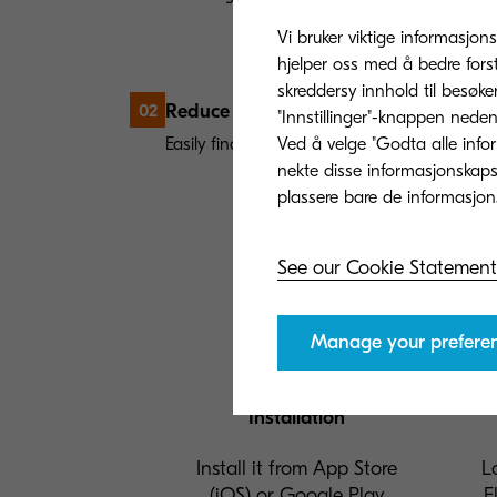
Vi bruker viktige informasjons
hjelper oss med å bedre fors
skreddersy innhold til besøke
Reduce information retrieval time
02
"Innstillinger"-knappen nedenf
Easily find the information you want by sea
Ved å velge "Godta alle info
nekte disse informasjonskapsl
See our Cookie Statement
Manage your prefere
Installation
Install it from App Store
L
(iOS) or Google Play
F