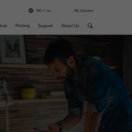
NO
no
My kyocera
ices
Printing
Support
About Us