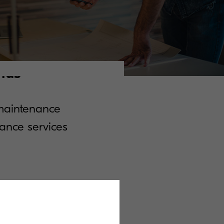
lus
 maintenance
nance services
to identify parts number
er simply by reading the barcode.