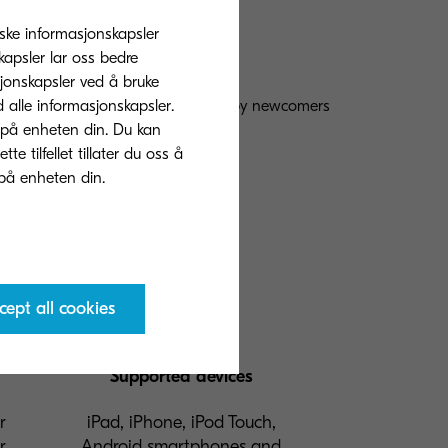
tiske informasjonskapsler
apsler lar oss bedre
sjonskapsler ved å bruke
 knowledge that should be acquired by newcomers
d alle informasjonskapsler.
 på enheten din. Du kan
 tilfellet tillater du oss å
cept all cookies
Supported devices
r
iPad, iPhone, iPod Touch,
r.
Android smartphones and