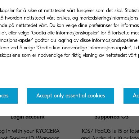
kapsler for å sikre at nettstedet vårt fungerer som det skal. Statis
tå hvordan nettstedet vårt brukes, og markedsføringsinformasjonsk
Learning
04
nde på nettstedet vårt. Du kan velge dine preferanser for informa
Helpfully to get a basic
or, eller velge "Godta alle informasjonskapsler" for å fortsette me
rching comprehensively on it.
with little experience.
rmasjonskapsler" godtar du lagring av disse informasjonskapslene
ene ved å velge "Godta kun nødvendige informasjonskapsler", i dette
nces
Accept only essential cookies
Ac
Login account
Supported OS
og in with your KYOCERA
iOS/iPadOS is 15 or late
leet Services ID (Manager
and Android is 10 or late