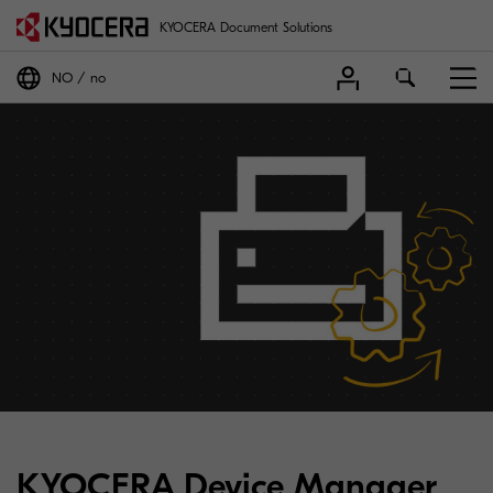
KYOCERA Document Solutions
NO
no
KYOCERA Device Manager