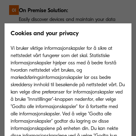
On Premise Solution:
01
Easily discover devices and maintain your data
within your dedicated server and network.
Cookies and your privacy
Vi bruker viktige informasjonskapsler for å sikre at
Device Security:
02
nettstedet vårt fungerer som det skal. Statistiske
Ensure your devices are updated with the latest
informasjonskapsler hjelper oss med å bedre forstå
firmware and certificates to minimise security risks.
hvordan nettstedet vårt brukes, og
markedsføringsinformasjonskapsler lar oss bedre
skreddersy innhold til besøkende på nettstedet vårt. Du
kan velge dine preferanser for informasjonskapsler ved
Convenience:
03
å bruke "Innstillinger"-knappen nedenfor, eller velge
Check toner levels, configure settings and install
"Godta alle informasjonskapsler" for å fortsette med
applications to your devices remotely.
alle informasjonskapsler. Ved å velge "Godta alle
informasjonskapsler" godtar du lagring av disse
informasjonskapslene på enheten din. Du kan nekte
disse informasjonskapslene ved å velge "Godta kun