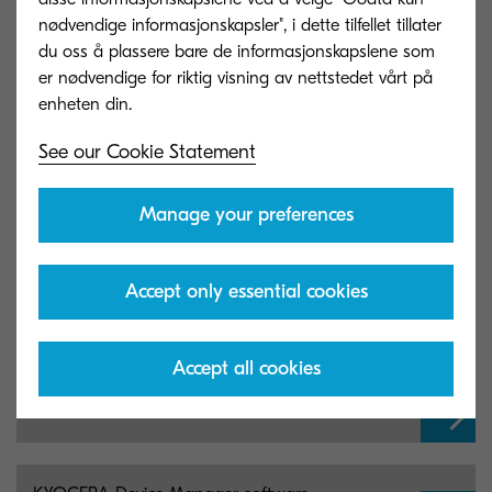
Flexibility:
04
nødvendige informasjonskapsler", i dette tilfellet tillater
Create and schedule device, error, toner and uptime
du oss å plassere bare de informasjonskapslene som
reports to monitor and maximise your fleet
er nødvendige for riktig visning av nettstedet vårt på
performance.
See our Cookie Statement
Manage your preferences
Downloads
Accept only essential cookies
Accept all cookies
KYOCERA Device Manager documentation