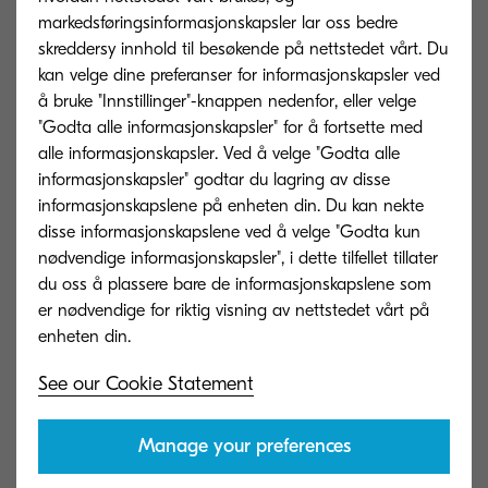
markedsføringsinformasjonskapsler lar oss bedre
Make your documents searchable:
01
skreddersy innhold til besøkende på nettstedet vårt. Du
Convert your documents to searchable PDFs and
kan velge dine preferanser for informasjonskapsler ved
eliminate having to retype large documents.
å bruke "Innstillinger"-knappen nedenfor, eller velge
"Godta alle informasjonskapsler" for å fortsette med
alle informasjonskapsler. Ved å velge "Godta alle
informasjonskapsler" godtar du lagring av disse
Keyword Search:
02
informasjonskapslene på enheten din. Du kan nekte
With a single tap you can convert scanned
disse informasjonskapslene ved å velge "Godta kun
documents into readable content, allowing you to
nødvendige informasjonskapsler", i dette tilfellet tillater
search for individual words.
du oss å plassere bare de informasjonskapslene som
er nødvendige for riktig visning av nettstedet vårt på
OCR Readability:
03
See our Cookie Statement
The ability to search for text in boxes and forms or
that has been italicised or underlined.
Manage your preferences