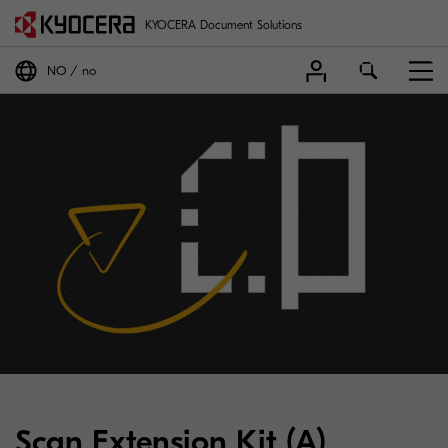
KYOCERA Document Solutions
NO
no
Scan Extension Kit (A)