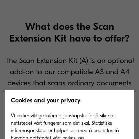
What does the Scan
Extension Kit have to offer?
The Scan Extension Kit (A) is an optional
add-on to our compatible A3 and A4
devices that scans ordinary documents
and converts them to searchable,
Cookies and your privacy
editable PDFs using embedded Optical
Character Recognition (OCR).
Vi bruker viktige informasjonskapsler for å sikre at
nettstedet vårt fungerer som det skal. Statistiske
informasjonskapsler hjelper oss med å bedre forstå
hvordan nettstedet vårt brukes, og