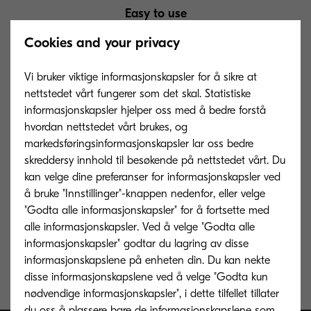
Easy to use
Cookies and your privacy
Sending of faxes to a fax
server by email from the
Vi bruker viktige informasjonskapsler for å sikre at
MFP
nettstedet vårt fungerer som det skal. Statistiske
informasjonskapsler hjelper oss med å bedre forstå
hvordan nettstedet vårt brukes, og
markedsføringsinformasjonskapsler lar oss bedre
skreddersy innhold til besøkende på nettstedet vårt. Du
kan velge dine preferanser for informasjonskapsler ved
Downloads
å bruke "Innstillinger"-knappen nedenfor, eller velge
"Godta alle informasjonskapsler" for å fortsette med
alle informasjonskapsler. Ved å velge "Godta alle
informasjonskapsler" godtar du lagring av disse
KYOCERA SmartFax documentation
informasjonskapslene på enheten din. Du kan nekte
disse informasjonskapslene ved å velge "Godta kun
nødvendige informasjonskapsler", i dette tilfellet tillater
du oss å plassere bare de informasjonskapslene som