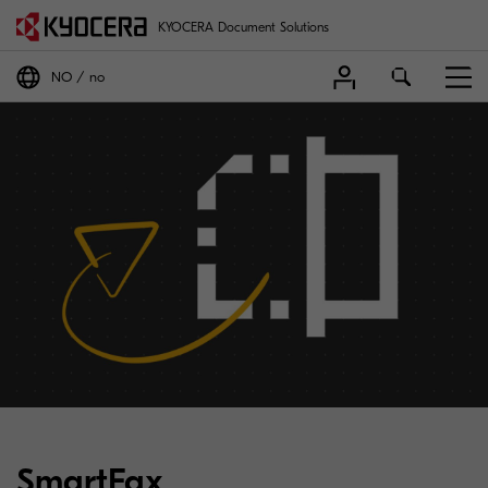
KYOCERA Document Solutions
NO
no
SmartFax