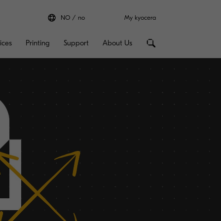
NO
no
My kyocera
ices
Printing
Support
About Us