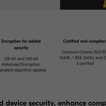
Encryption for added
Certified and complian
security
Common Criteria ISO/I
15408 / IEEE 2600.1 and 
128-bit and 265-bit
3 certified
Advanced Encryption
andard algorithm applied
d device security, enhance comp