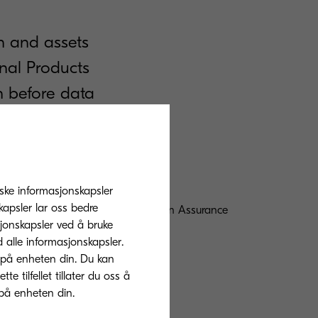
n and assets
onal Products
n before data
tiske informasjonskapsler
apsler lar oss bedre
15408 / IEEE 2600.1 and Evaluation Assurance
sjonskapsler ved å bruke
d alle informasjonskapsler.
 på enheten din. Du kan
 tilfellet tillater du oss å