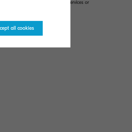
a solutions such as Kyocera Fleet Services or
cept all cookies