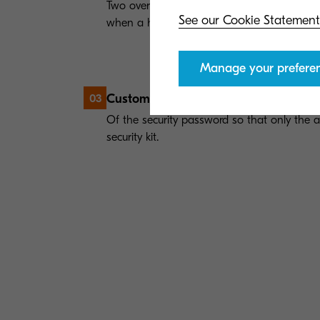
Two overwrite methods available which can
See our Cookie Statement
when a hard disk is installed.
Manage your prefere
Customisation:
03
Of the security password so that only the a
security kit.