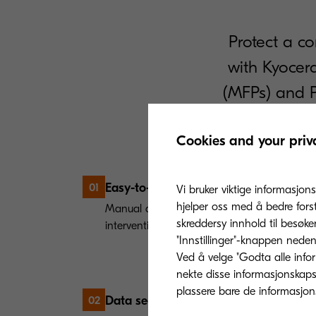
Protect a c
with Kyocera
(MFPs) and P
Cookies and your priv
Easy-to-use:
01
Vi bruker viktige informasjons
hjelper oss med å bedre fors
Manual and automatic modes available with
skreddersy innhold til besøke
intervention.
"Innstillinger"-knappen nedenf
Ved å velge "Godta alle info
nekte disse informasjonskapsl
Data security:
02