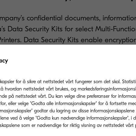
ompany’s confidential documents, informatio
’s Data Security Kits for select Multi-Functi
rinters. Data Security Kits enable encryptio
is stored on a hard disk.
acy
Compliance:
04
kapsler for å sikre at nettstedet vårt fungerer som det skal. Statis
tå hvordan nettstedet vårt brukes, og markedsføringsinformasjonsk
out the need for user
Common Criteria ISO/IEC 
nde på nettstedet vårt. Du kan velge dine preferanser for informa
Level 3 certified.
or, eller velge "Godta alle informasjonskapsler" for å fortsette me
rmasjonskapsler" godtar du lagring av disse informasjonskapslene
ene ved å velge "Godta kun nødvendige informasjonskapsler", i dette
Convenience:
05