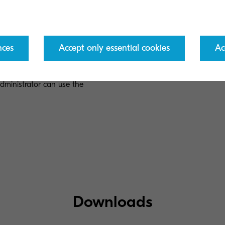
 be switched at any time
Easy to deploy remotely vi
Device Manager.
nces
Accept only essential cookies
Ac
dministrator can use the
Downloads